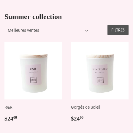
Summer collection
FILTRES
R&R
Gorgés de Soleil
Prix
$24.00
Prix
$24.00
$24
$24
00
00
régulier
régulier