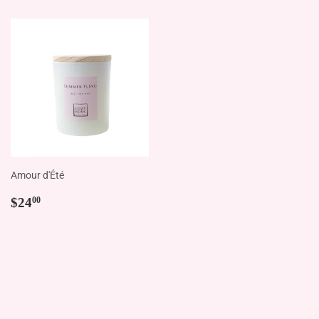
Amour d'Été
Prix
$24.00
$24
00
régulier